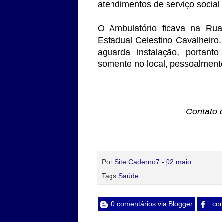
atendimentos de serviço social 
O Ambulatório ficava na Rua
Estadual Celestino Cavalheiro
aguarda instalação, portant
somente no local, pessoalment
Contato 
Por
Site Caderno7
-
02 maio
Tags
Saúde
0 comentários via Blogger
com