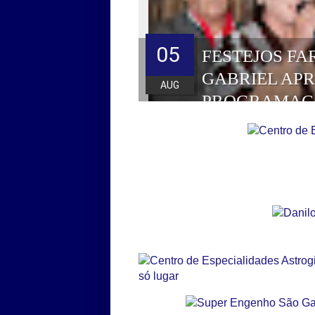
05
FESTEJOS FA
GABRIEL AP
AUG
PROGRAMAÇ
HOMENAGEAD
DE 2026