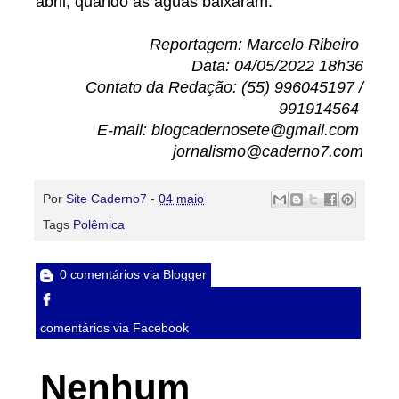
abril, quando as águas baixaram.
Reportagem: Marcelo Ribeiro
Data: 04/05/2022 18h36
Contato da Redação: (55) 996045197 /
991914564
E-mail: blogcadernosete@gmail.com
jornalismo@caderno7.com
Por
Site Caderno7
-
04 maio
Tags
Polêmica
0 comentários via Blogger
comentários via Facebook
Nenhum