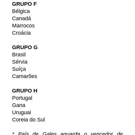
GRUPO F
Bélgica
Canadá
Marrocos
Croácia
GRUPO G
Brasil
Sérvia
Suíça
Camarões
GRUPO H
Portugal
Gana
Uruguai
Coreia do Sul
* País de Gales aguarda o vencedor de