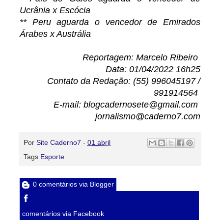
Ucrânia x Escócia
** Peru aguarda o vencedor de Emirados
Árabes x Austrália
Reportagem: Marcelo Ribeiro
Data: 01/04/2022 16h25
Contato da Redação: (55) 996045197 /
991914564
E-mail: blogcadernosete@gmail.com
jornalismo@caderno7.com
Por
Site Caderno7
-
01 abril
Tags
Esporte
0 comentários via Blogger
comentários via Facebook