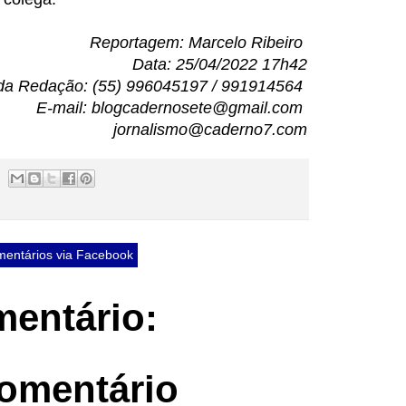
Reportagem: Marcelo Ribeiro
Data: 25/04/2022 17h42
da Redação: (55) 996045197 / 991914564
E-mail: blogcadernosete@gmail.com
jornalismo@caderno7.com
entários via Facebook
entário:
omentário