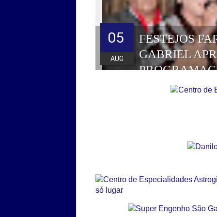
05
FESTEJOS FA
GABRIEL AP
AUG
PROGRAMAÇ
HOMENAGEAD
DE 2026