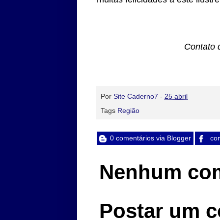
Contato 
Por
Site Caderno7
-
25 abril
Tags
Região
0 comentários via Blogger
com
Nenhum com
Postar um c