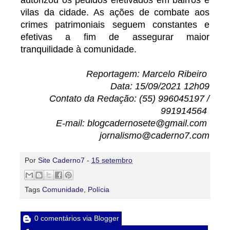
autorizou os pedidos efetivados em bairros e
vilas da cidade. As ações de combate aos
crimes patrimoniais seguem constantes e
efetivas a fim de assegurar maior
tranquilidade à comunidade.
Reportagem: Marcelo Ribeiro
Data: 15/09/2021 12h09
Contato da Redação: (55) 996045197 /
991914564
E-mail: blogcadernosete@gmail.com
jornalismo@caderno7.com
Por
Site Caderno7
-
15 setembro
Tags
Comunidade
,
Polícia
0 comentários via Blogger