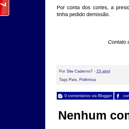
Por conta dos cortes, a pres
tinha pedido demissão.
Contato 
Por
Site Caderno7
-
23 abril
Tags
País
,
Polêmica
0 comentários via Blogger
com
Nenhum com