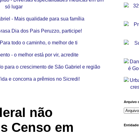
Arquivo 
eral não
ais Censo em
Entidades