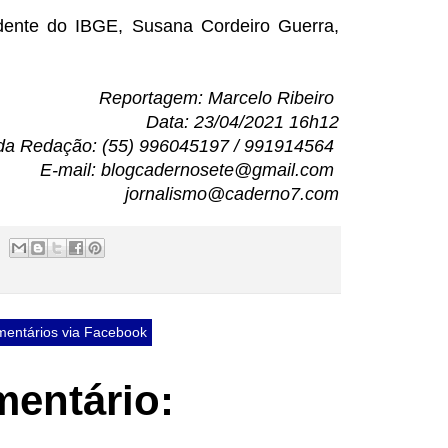
idente do IBGE, Susana Cordeiro Guerra,
Reportagem: Marcelo Ribeiro
Data: 23/04/2021 16h12
da Redação: (55) 996045197 / 991914564
E-mail: blogcadernosete@gmail.com
jornalismo@caderno7.com
entários via Facebook
entário: