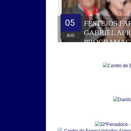
05
FESTEJOS FA
GABRIEL AP
AUG
PROGRAMAÇ
HOMENAGEAD
DE 2026