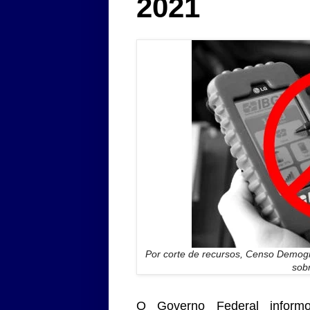
2021
Por corte de recursos, Censo Demográ
sobr
O Governo Federal inform