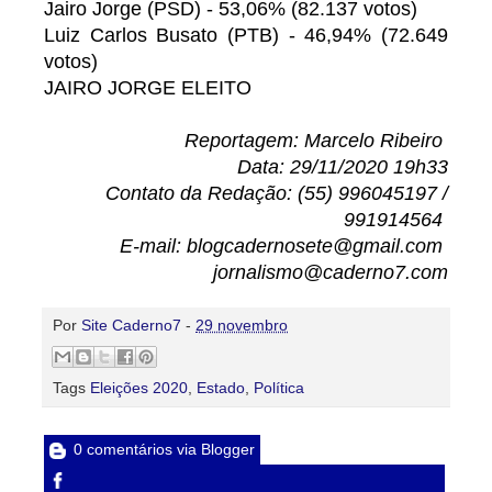
Jairo Jorge (PSD) - 53,06% (82.137 votos)
Luiz Carlos Busato (PTB) - 46,94% (72.649
votos)
JAIRO JORGE ELEITO
Reportagem: Marcelo Ribeiro
Data: 29/11/2020 19h33
Contato da Redação: (55) 996045197 /
991914564
E-mail: blogcadernosete@gmail.com
jornalismo@caderno7.com
Por
Site Caderno7
-
29 novembro
Tags
Eleições 2020
,
Estado
,
Política
0 comentários via Blogger