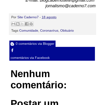
E-mail: blogcadernosete@gmail.com
jornalismo@caderno7.com
Por
Site Caderno7
-
18 agosto
Tags
Comunidade
,
Coronavírus
,
Obituário
0 comentários via Blogger
comentários via Facebook
Nenhum
comentário:
Postar um