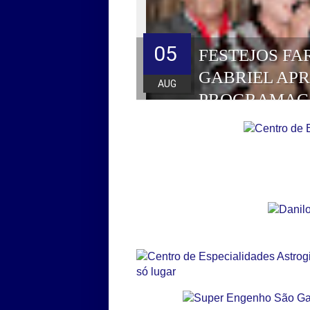
05
FESTEJOS FA
GABRIEL AP
AUG
PROGRAMAÇ
HOMENAGEAD
DE 2026