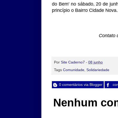
do Bem' no sábado, 20 de junho"
princípio o Bairro Cidade Nova
Contato 
Por
Site Caderno7
-
08 junho
Tags
Comunidade
,
Solidariedade
0 comentários via Blogger
com
Nenhum com