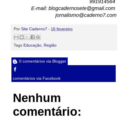
991914564
E-mail: blogcadernosete@gmail.com
jornalismo@caderno7.com
Por
Site Caderno7
-
16 fevereiro
Tags
Educação
,
Região
0 comentários via Blogger
comentários via Facebook
Nenhum
comentário: