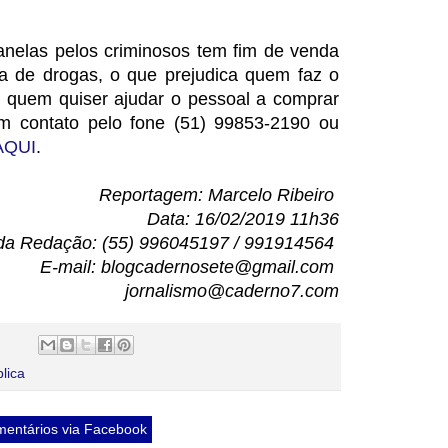
anelas pelos criminosos tem fim de venda
ra de drogas, o que prejudica quem faz o
 quem quiser ajudar o pessoal a comprar
m contato pelo fone (51) 99853-2190 ou
AQUI
.
Reportagem: Marcelo Ribeiro
Data: 16/02/2019 11h36
da Redação: (55) 996045197 / 991914564
E-mail: blogcadernosete@gmail.com
jornalismo@caderno7.com
blica
entários via Facebook