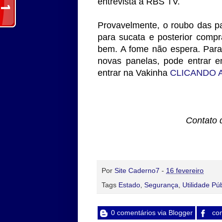
entrevista à RBS TV.
Provavelmente, o roubo das p
para sucata e posterior comp
bem. A fome não espera. Para
novas panelas, pode entrar e
entrar na Vakinha
CLICANDO 
Contato 
Por
Site Caderno7
-
16 fevereiro
Tags
Estado
,
Segurança
,
Utilidade Pú
0 comentários via Blogger
com