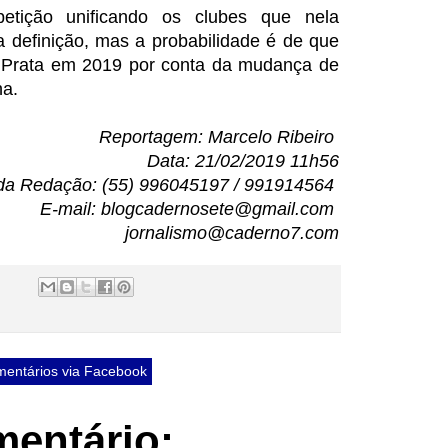
etição unificando os clubes que nela
a definição, mas a probabilidade é de que
e Prata em 2019 por conta da mudança de
ha.
Reportagem: Marcelo Ribeiro
Data: 21/02/2019 11h56
da Redação: (55) 996045197 / 991914564
E-mail: blogcadernosete@gmail.com
jornalismo@caderno7.com
entários via Facebook
entário: