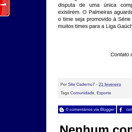
disputa de uma única comp
existirem. O Palmeiras aguard
o time seja promovido à Séri
muitos times para a Liga Gaúc
Contato 
Por
Site Caderno7
-
21 fevereiro
Tags
Comunidade
,
Esporte
0 comentários via Blogger
com
Nenhum com