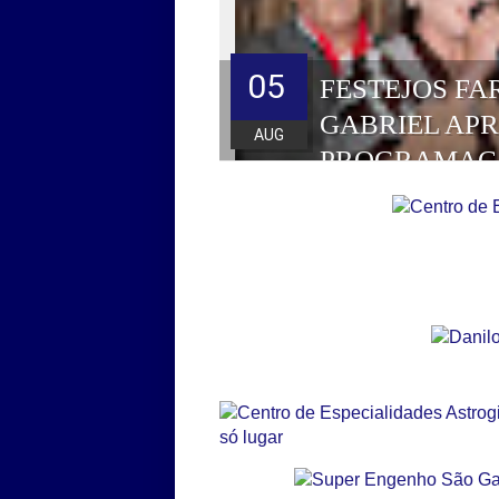
05
FESTEJOS FA
GABRIEL AP
AUG
PROGRAMAÇ
HOMENAGEAD
DE 2026