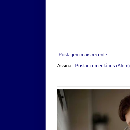
Postagem mais recente
Assinar:
Postar comentários (Atom)