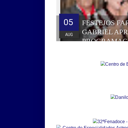
05
FESTEJOS FA
GABRIEL AP
AUG
PROGRAMAÇ
HOMENAGEAD
DE 2026