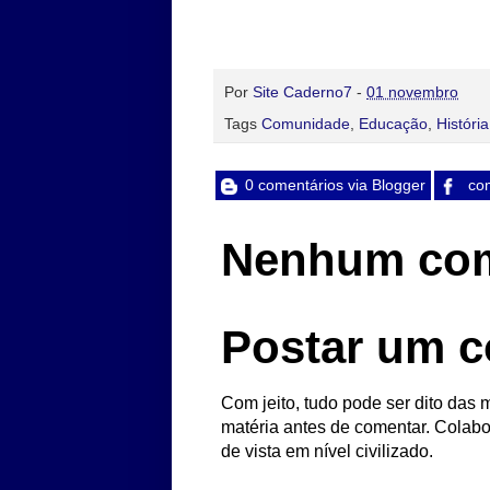
Por
Site Caderno7
-
01 novembro
Tags
Comunidade
,
Educação
,
História
0 comentários via Blogger
com
Nenhum com
Postar um c
Com jeito, tudo pode ser dito das m
matéria antes de comentar. Colabo
de vista em nível civilizado.