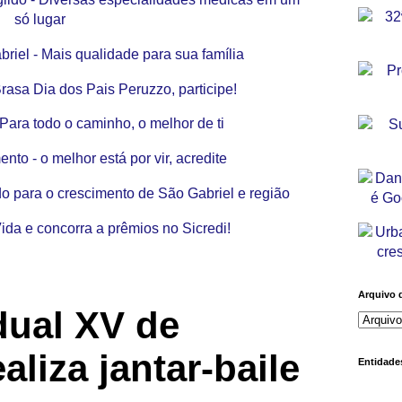
Arquivo 
dual XV de
liza jantar-baile
Entidades