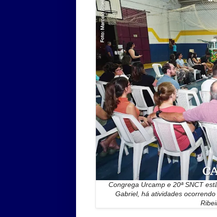
Congrega Urcamp e 20ª SNCT estã
Gabriel, há atividades ocorrend
Ribei