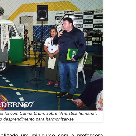
es foi com Carina Brum, sobre "A mística humana",
do desprendimento
para harmonizar-se
ealizado um minicurso com a professora