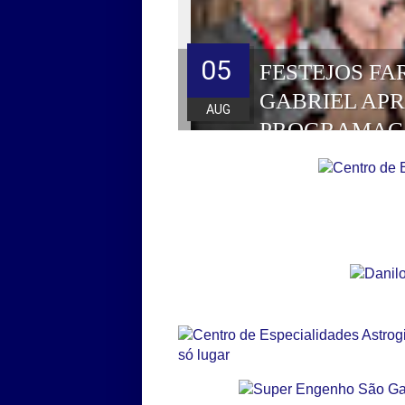
05
FESTEJOS FA
GABRIEL AP
AUG
PROGRAMAÇ
HOMENAGEAD
DE 2026