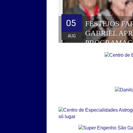
05
FESTEJOS FA
GABRIEL AP
AUG
PROGRAMAÇ
HOMENAGEAD
DE 2026