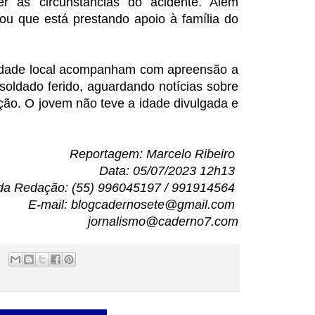
cer as circunstâncias do acidente. Além
ltou que está prestando apoio à família do
iedade local acompanham com apreensão a
soldado ferido, aguardando notícias sobre
ção. O jovem não teve a idade divulgada e
Reportagem: Marcelo Ribeiro
Data: 05/07/2023 12h13
da Redação: (55) 996045197 / 991914564
E-mail: blogcadernosete@gmail.com
jornalismo@caderno7.com