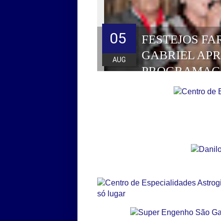
05
FESTEJOS FA
GABRIEL AP
AUG
PROGRAMAÇ
HOMENAGEAD
DE 2026