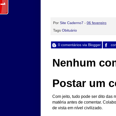
Por
Site Caderno7
-
06 fevereiro
Tags
Obituário
0 comentários via Blogger
com
Nenhum com
Postar um c
Com jeito, tudo pode ser dito das m
matéria antes de comentar. Colabo
de vista em nível civilizado.