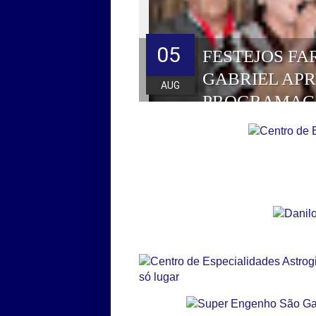
05
FESTEJOS FA
GABRIEL AP
AUG
PROGRAMAÇ
HOMENAGEAD
DE 2026