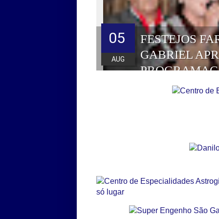
05
FESTEJOS FA
GABRIEL AP
AUG
PROGRAMAÇ
HOMENAGEAD
DE 2026