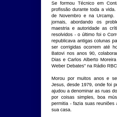
Se formou Técnico em Cont
profissão durante toda a vid
de Novembro e na Urcamp. Na
jornais, abordando os pro
maestria e autoridade as crí
resolvidos - o último foi o Co
republicava antigas colunas p
ser corrigidas ocorrem até h
Batovi nos anos 90, colabora
Dias e Carlos Alberto Moreir
Weber Debates" na Rádio RB
Morou por muitos anos e se
Jesus, desde 1979, onde foi 
ajudou a denominar as ruas do
por coisas simples, boa mú
permitia - fazia suas reuniões
sua casa.