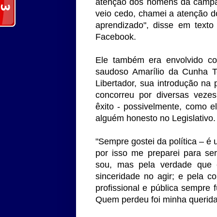
atenção dos homens da campan
veio cedo, chamei a atenção do
aprendizado", disse em texto
Facebook.
Ele também era envolvido com
saudoso Amarílio da Cunha Te
Libertador, sua introdução na p
concorreu por diversas vezes
êxito - possivelmente, como e
alguém honesto no Legislativo
"Sempre gostei da política – é
por isso me preparei para ser
sou, mas pela verdade que e
sinceridade no agir; e pela c
profissional e pública sempre 
Quem perdeu foi minha querida