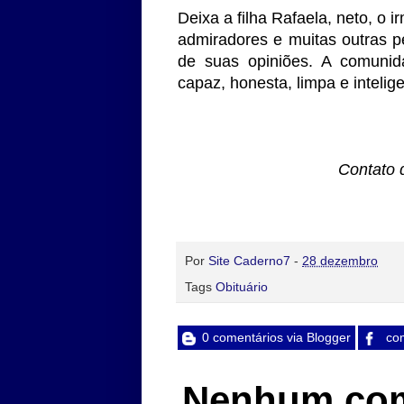
Deixa a filha Rafaela, neto, o
admiradores e muitas outras 
de suas opiniões. A comunid
capaz, honesta, limpa e intelig
Contato 
Por
Site Caderno7
-
28 dezembro
Tags
Obituário
0 comentários via Blogger
com
Nenhum com