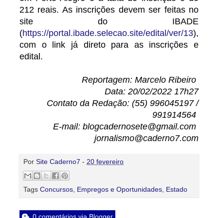
212 reais. As inscrições devem ser feitas no
site do IBADE
(
https://portal.ibade.selecao.site/edital/ver/13
),
com o link já direto para as inscrições e
edital.
Reportagem: Marcelo Ribeiro
Data: 20/02/2022 17h27
Contato da Redação: (55) 996045197 /
991914564
E-mail: blogcadernosete@gmail.com
jornalismo@caderno7.com
Por
Site Caderno7
-
20 fevereiro
Tags
Concursos
,
Empregos e Oportunidades
,
Estado
0 comentários via Blogger