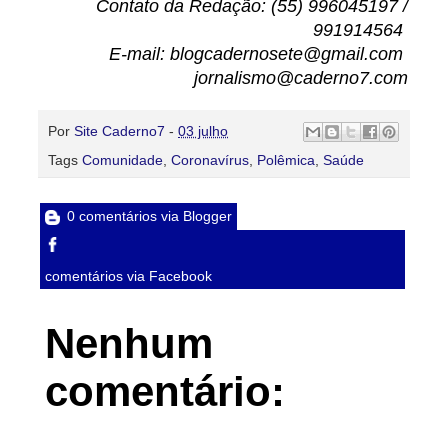
Contato da Redação: (55) 996045197 /
991914564
E-mail: blogcadernosete@gmail.com
jornalismo@caderno7.com
Por
Site Caderno7
-
03 julho
Tags
Comunidade
,
Coronavírus
,
Polêmica
,
Saúde
0 comentários via Blogger
comentários via Facebook
Nenhum
comentário: