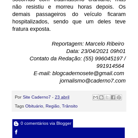
não resistiu e morreu horas depois. Os
demais passageiros do veículo ficaram
hospitalizados, sendo que um deles teve
fratura exposta.
Reportagem: Marcelo Ribeiro
Data: 23/04/2021 09h01
Contato da Redação: (55) 996045197 /
991914564
E-mail: blogcadernosete@gmail.com
jornalismo@caderno7.com
Por
Site Caderno7
-
23 abril
Tags
Obituário
,
Região
,
Trânsito
0 comentários via Blogger