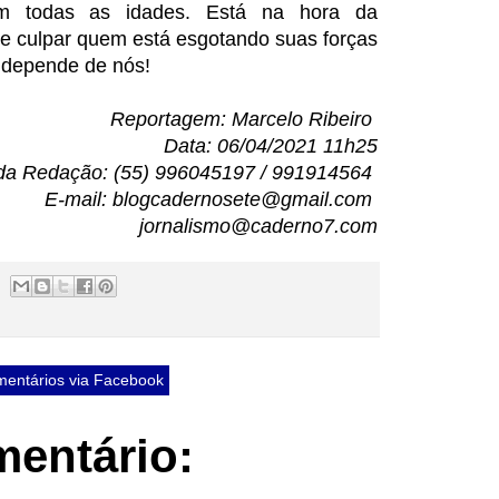
m todas as idades. Está na hora da
culpar quem está esgotando suas forças
ó depende de nós!
Reportagem: Marcelo Ribeiro
Data: 06/04/2021 11h25
da Redação: (55) 996045197 / 991914564
E-mail: blogcadernosete@gmail.com
jornalismo@caderno7.com
entários via Facebook
entário: