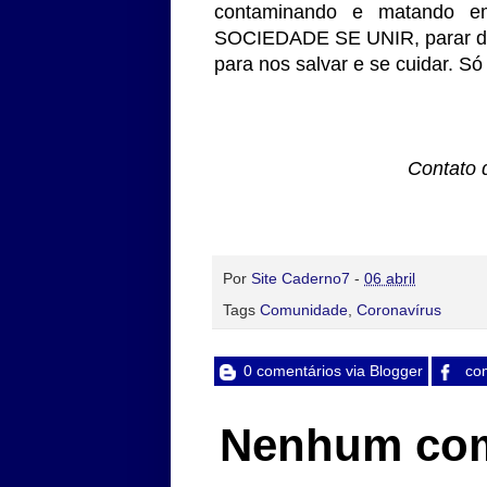
contaminando e matando e
SOCIEDADE SE UNIR, parar de 
para nos salvar e se cuidar. S
Contato 
Por
Site Caderno7
-
06 abril
Tags
Comunidade
,
Coronavírus
0 comentários via Blogger
com
Nenhum com