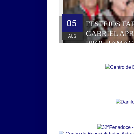
05
FESTEJOS FA
GABRIEL AP
AUG
PROGRAMAÇ
HOMENAGEAD
DE 2026