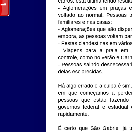
carros, esta última tendo resu
- Aglomerações em praças e
voltado ao normal. Pessoas 
familiares e nas casas;
- Aglomerações que são disper
embora, as pessoas voltam pa
- Festas clandestinas em vário
- Viagens para a praia em
controle, como no verão e Carn
- Pessoas saindo desnecessar
delas esclarecidas.
Há algo errado e a culpa é si
em que começamos a perder v
pessoas que estão fazendo 
governos federal e estadual
rapidamente.
É certo que São Gabriel já 