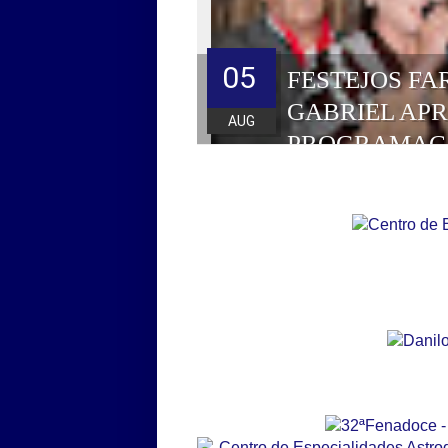
05
FESTEJOS FA
GABRIEL AP
AUG
PROGRAMAÇ
HOMENAGEAD
DE 2026