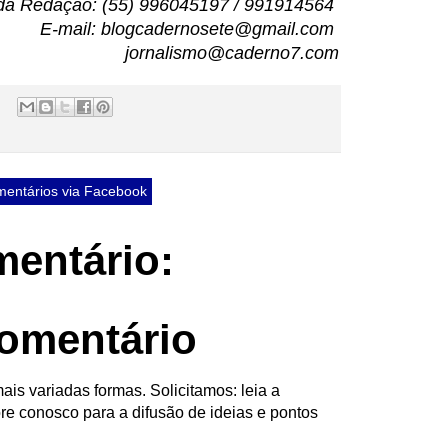
da Redação: (55) 996045197 / 991914564
E-mail: blogcadernosete@gmail.com
jornalismo@caderno7.com
entários via Facebook
entário:
omentário
ais variadas formas. Solicitamos: leia a
re conosco para a difusão de ideias e pontos