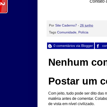
Contato 
Por
Site Caderno7
-
26 junho
Tags
Comunidade
,
Polícia
0 comentários via Blogger
com
Nenhum com
Postar um c
Com jeito, tudo pode ser dito das m
matéria antes de comentar. Colabo
de vista em nível civilizado.