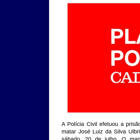
A Polícia Civil efetuou a pr
matar José Luiz da Silva Ulbri
sábado, 20 de julho. O man