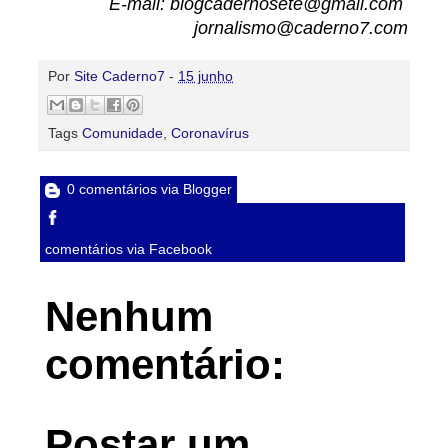
E-mail: blogcadernosete@gmail.com
jornalismo@caderno7.com
Por
Site Caderno7
-
15 junho
Tags
Comunidade
,
Coronavírus
0 comentários via Blogger
comentários via Facebook
Nenhum
comentário:
Postar um