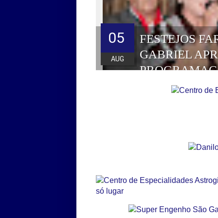
05
FESTEJOS FA
GABRIEL AP
AUG
PROGRAMAÇ
HOMENAGEAD
DE 2026