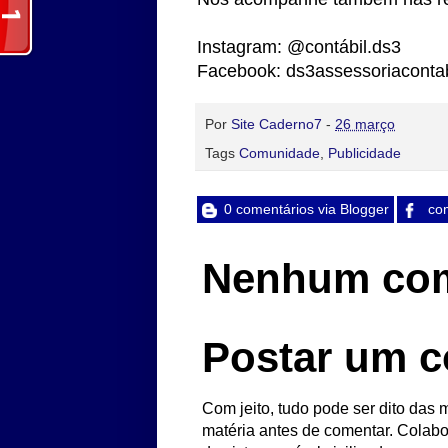
Instagram: @contábil.ds3
Facebook: ds3assessoriacontab
Por
Site Caderno7
-
26 março
Tags
Comunidade
,
Publicidade
0 comentários via Blogger
com
Nenhum com
Postar um c
Com jeito, tudo pode ser dito das m
matéria antes de comentar. Colabo