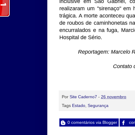
inclusive em São Gabriel, co
realizaram um "sirenaço" em
trágica. A morte aconteceu qu
de roubos de caminhonetas na
encurralados e na fuga, Marc
Hospital de Sério.
Reportagem: Marcelo Ri
Contato 
Por
Site Caderno7
-
26 novembro
Tags
Estado
,
Segurança
0 comentários via Blogger
com