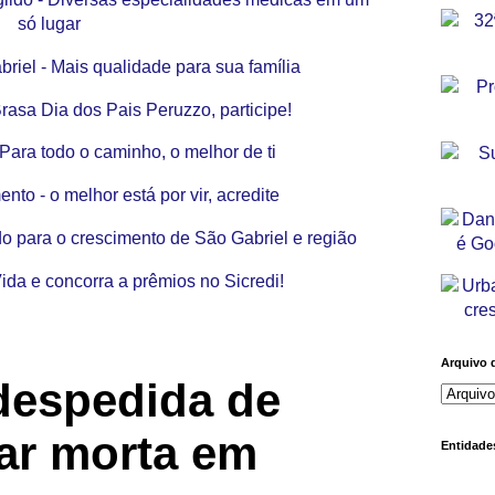
Arquivo 
despedida de
itar morta em
Entidades