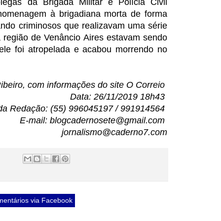
legas da Brigada Militar e Polícia Civil
 homenagem à brigadiana morta de forma
ando criminosos que realizavam uma série
 região de Venâncio Aires estavam sendo
iele foi atropelada e acabou morrendo no
beiro, com informações do site O Correio
Data: 26/11/2019 18h43
da Redação: (55) 996045197 / 991914564
E-mail: blogcadernosete@gmail.com
jornalismo@caderno7.com
entários via Facebook