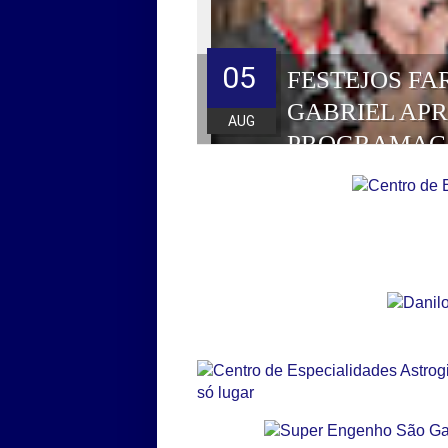
05
FESTEJOS FA
GABRIEL AP
AUG
PROGRAMAÇ
HOMENAGEAD
DE 2026