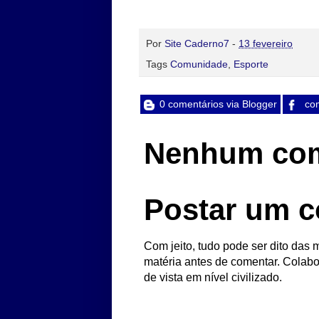
Por
Site Caderno7
-
13 fevereiro
Tags
Comunidade
,
Esporte
0 comentários via Blogger
com
Nenhum com
Postar um c
Com jeito, tudo pode ser dito das m
matéria antes de comentar. Colabo
de vista em nível civilizado.