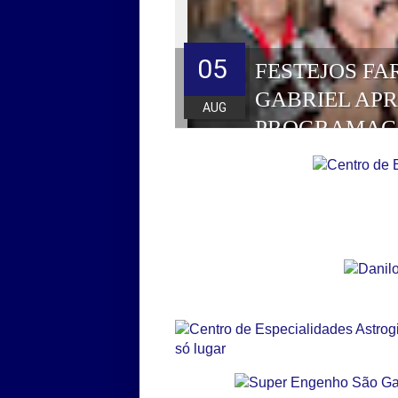
05
FESTEJOS FA
GABRIEL AP
AUG
PROGRAMAÇ
HOMENAGEAD
DE 2026