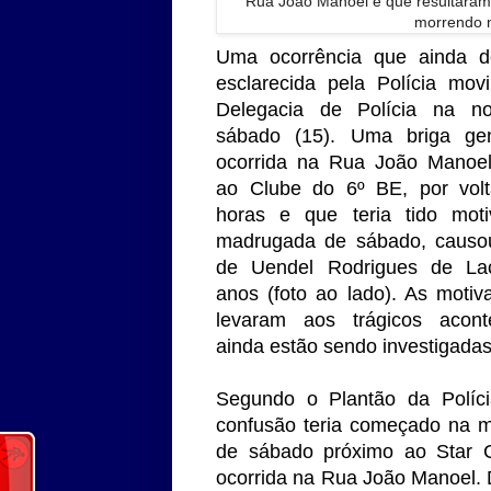
Rua João Manoel e que resultara
morrendo 
Uma ocorrência que ainda d
esclarecida pela Polícia mov
Delegacia de Polícia na no
sábado (15). Uma briga gen
ocorrida na Rua João Manoel
ao Clube do 6º BE, por vol
horas e que teria tido mot
madrugada de sábado, causo
de Uendel Rodrigues de La
anos (foto ao lado). As moti
levaram aos trágicos acont
ainda estão sendo investigadas
Segundo o Plantão da Polícia
confusão teria começado na 
de sábado próximo ao Star C
ocorrida na Rua João Manoel. D