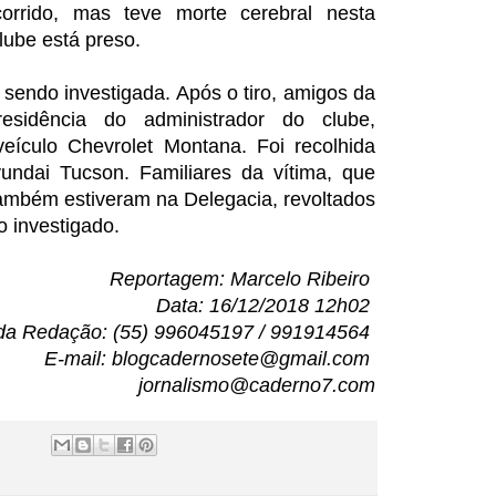
rrido, mas teve morte cerebral nesta
lube está preso.
 sendo investigada. Após o tiro, amigos da
residência do administrador do clube,
culo Chevrolet Montana. Foi recolhida
dai Tucson. Familiares da vítima, que
também estiveram na Delegacia, revoltados
 investigado.
Reportagem: Marcelo Ribeiro
Data: 16/12/2018 12h02
da Redação: (55) 996045197 / 991914564
E-mail: blogcadernosete@gmail.com
jornalismo@caderno7.com