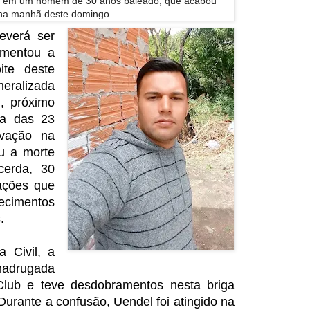
m em um homem de 30 anos baleado, que acabou
na manhã deste domingo
everá ser
imentou a
ite deste
eralizada
, próximo
ta das 23
ivação na
u a morte
cerda, 30
vações que
ecimentos
.
 Civil, a
madrugada
lub e teve desdobramentos nesta briga
urante a confusão, Uendel foi atingido na