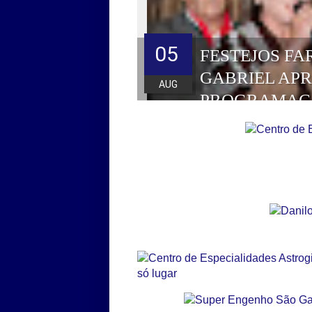
05
FESTEJOS FA
GABRIEL AP
AUG
PROGRAMAÇ
HOMENAGEAD
DE 2026