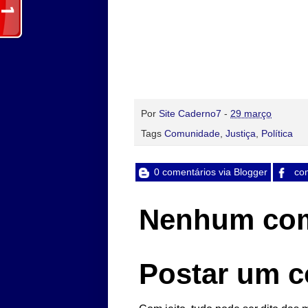
Por
Site Caderno7
-
29 março
Tags
Comunidade
,
Justiça
,
Política
0 comentários via Blogger
com
Nenhum com
Postar um c