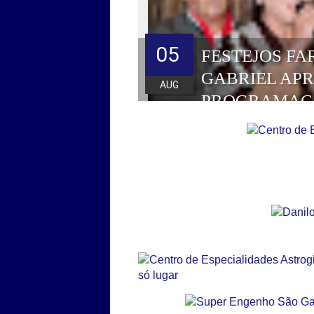
05
FESTEJOS FA
GABRIEL AP
AUG
PROGRAMAÇ
HOMENAGEAD
DE 2026