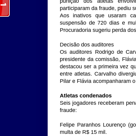
punição dos atletas envolv
participaram da fraude, pediu 
Aos inativos que usaram cart
suspensão de 720 dias e mul
Procuradoria sugeriu perda dos
Decisão dos auditores
Os auditores Rodrigo de Carv
presidente da comissão, Flávi
destacou ser a primeira vez q
entre atletas. Carvalho diver
Pilar e Flávia acompanharam o 
Atletas condenados
Seis jogadores receberam pen
fraude:
Felipe Paranhos Lourenço (gol
multa de R$ 15 mil.