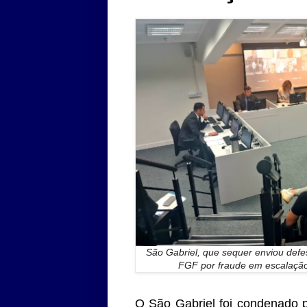
São Gabriel, que sequer enviou def
FGF por fraude em escalação
O São Gabriel foi condenado p