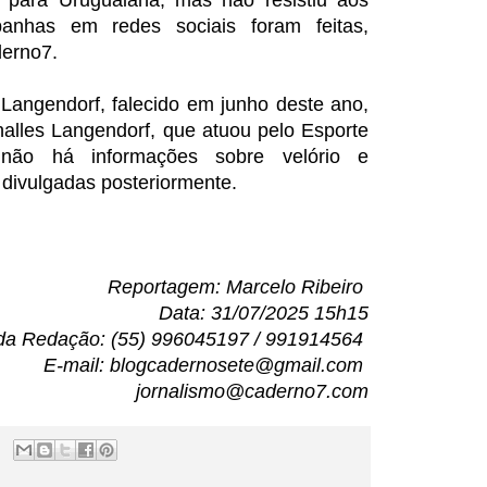
do para Uruguaiana, mas não resistiu aos
anhas em redes sociais foram feitas,
derno7.
i Langendorf, falecido em junho deste ano,
halles Langendorf, que atuou pelo Esporte
não há informações sobre velório e
 divulgadas posteriormente.
Reportagem: Marcelo Ribeiro
Data: 31/07/2025 15h15
da Redação: (55) 996045197 / 991914564
E-mail: blogcadernosete@gmail.com
jornalismo@caderno7.com