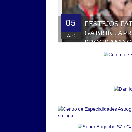
05
FESTEJOS FA
GABRIEL AP
AUG
PROGRAMAÇ
HOMENAGEAD
DE 2026