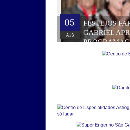
05
FESTEJOS FA
GABRIEL AP
AUG
PROGRAMAÇ
HOMENAGEAD
DE 2026