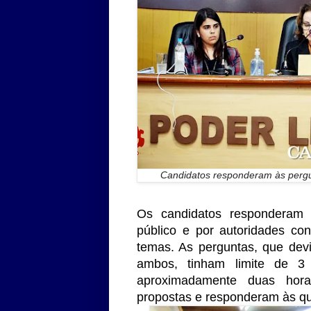
Candidatos responderam às pergun
Os candidatos responderam a
público e por autoridades co
temas. As perguntas, que dev
ambos, tinham limite de 3
aproximadamente duas hor
propostas e responderam às q