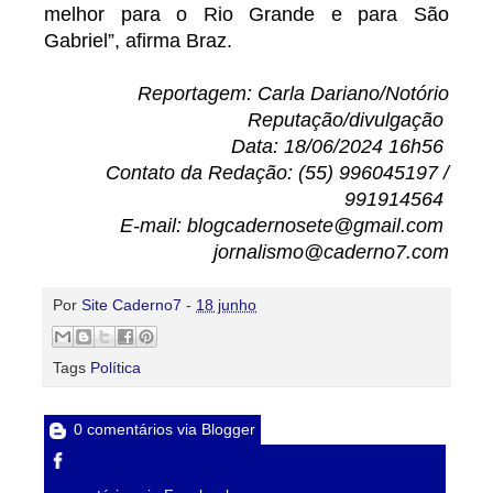
melhor para o Rio Grande e para São
Gabriel”, afirma Braz.
Reportagem: Carla Dariano/Notório
Reputação/divulgação
Data: 18/06/2024 16h56
Contato da Redação: (55) 996045197 /
991914564
E-mail: blogcadernosete@gmail.com
jornalismo@caderno7.com
Por
Site Caderno7
-
18 junho
Tags
Política
0 comentários via Blogger