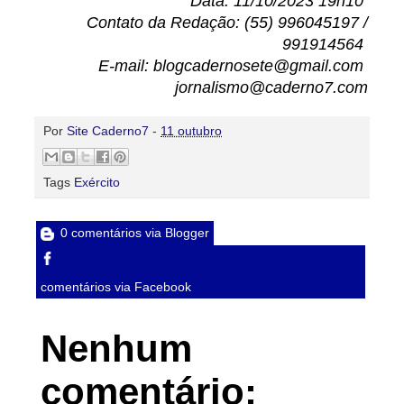
Data: 11/10/2023 19h10
Contato da Redação: (55) 996045197 /
991914564
E-mail: blogcadernosete@gmail.com
jornalismo@caderno7.com
Por
Site Caderno7
-
11 outubro
Tags
Exército
0 comentários via Blogger
comentários via Facebook
Nenhum
comentário: