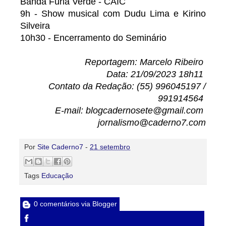
Banda Fúria Verde - CAIC
9h - Show musical com Dudu Lima e Kirino
Silveira
10h30 - Encerramento do Seminário
Reportagem: Marcelo Ribeiro
Data: 21/09/2023 18h11
Contato da Redação: (55) 996045197 /
991914564
E-mail: blogcadernosete@gmail.com
jornalismo@caderno7.com
Por
Site Caderno7
-
21 setembro
Tags
Educação
0 comentários via Blogger