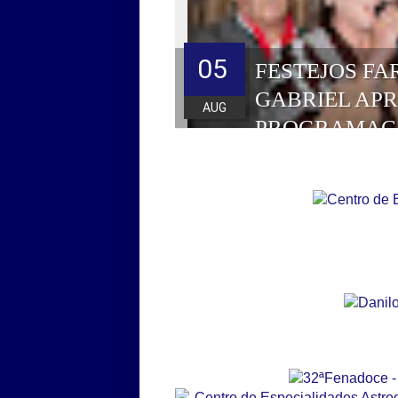
05
FESTEJOS FA
GABRIEL AP
AUG
PROGRAMAÇ
HOMENAGEAD
DE 2026