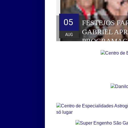
05
FESTEJOS FA
GABRIEL AP
AUG
PROGRAMAÇ
HOMENAGEAD
DE 2026