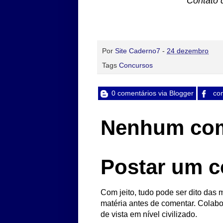
Contato 
Por
Site Caderno7
-
24 dezembro
Tags
Concursos
0 comentários via Blogger
com
Nenhum com
Postar um c
Com jeito, tudo pode ser dito das m
matéria antes de comentar. Colabo
de vista em nível civilizado.