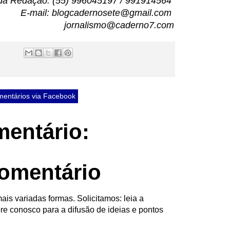
da Redação: (55) 996045197 / 991914564
E-mail: blogcadernosete@gmail.com
jornalismo@caderno7.com
entários via Facebook
entário:
omentário
ais variadas formas. Solicitamos: leia a
re conosco para a difusão de ideias e pontos