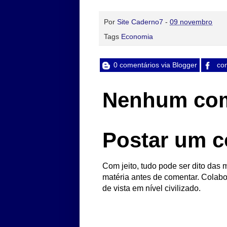
Por
Site Caderno7
-
09 novembro
Tags
Economia
0 comentários via Blogger
com
Nenhum com
Postar um c
Com jeito, tudo pode ser dito das m
matéria antes de comentar. Colabo
de vista em nível civilizado.