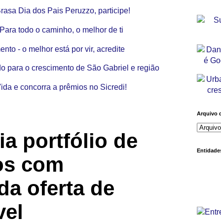
Arquivo 
ia portfólio de
Entidades
os com
da oferta de
vel