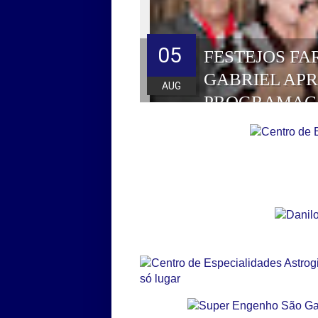
05
FESTEJOS FA
GABRIEL AP
AUG
PROGRAMAÇ
HOMENAGEAD
DE 2026