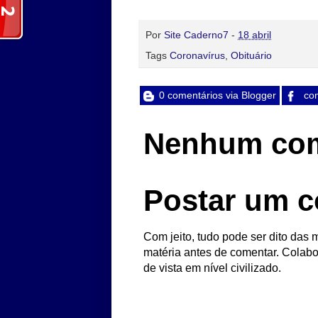
Por
Site Caderno7
-
18 abril
Tags
Coronavírus
,
Obituário
0 comentários via Blogger
com
Nenhum com
Postar um c
Com jeito, tudo pode ser dito das m
matéria antes de comentar. Colabo
de vista em nível civilizado.