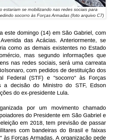
o estariam se mobilizando nas redes sociais para
pedindo socorro às Forças Armadas (foto arquivo C7)
ra este domingo (14) em São Gabriel, com
Avenida das Acácias. Anteriormente, se
ria como as demais existentes no Estado
comércio, mas segundo informações que
ns nas redes sociais, será uma carreata
Bolsonaro, com pedidos de destituição dos
al Federal (STF) e "socorro" às Forças
s a decisão do Ministro do STF, Edson
ções do ex-presidente Lula.
organizada por um movimento chamado
apoiadores do Presidente em São Gabriel e
 eleição em 2018, tem previsão de passar
litares com bandeiras do Brasil e faixas
o" às Forças Armadas. A organização pede