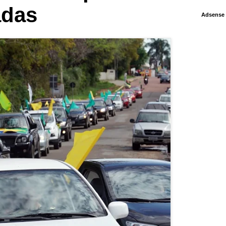
adas
Adsense