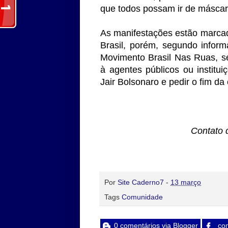
que todos possam ir de másca
As manifestações estão marcad
Brasil, porém, segundo infor
Movimento Brasil Nas Ruas, ser
à agentes públicos ou institui
Jair Bolsonaro e pedir o fim da
Contato 
Por
Site Caderno7
-
13 março
Tags
Comunidade
0 comentários via Blogger
com