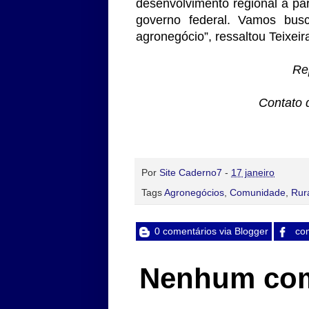
desenvolvimento regional a par
governo federal. Vamos bus
agronegócio”, ressaltou Teixeir
Re
Contato 
Por
Site Caderno7
-
17 janeiro
Tags
Agronegócios
,
Comunidade
,
Rur
0 comentários via Blogger
com
Nenhum com