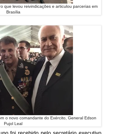
ro que levou reivindicações e articulou parcerias em
Brasília
om o novo comandante do Exército, General Edson
Pujol Leal
po foi recebido pelo secretário executivo