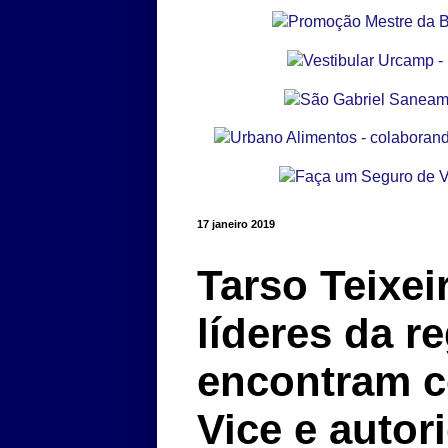
17 janeiro 2019
Tarso Teixei
líderes da r
encontram c
Vice e auto