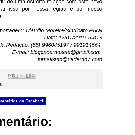
tir de uma estreita relação com este novo
car isso por nossa região e por nosso
a.
portagem: Cláudio Moreira/Sindicato Rural
Data: 17/01/2019 10h13
da Redação: (55) 996045197 / 991914564
E-mail: blogcadernosete@gmail.com
jornalismo@caderno7.com
al
entários via Facebook
entário: