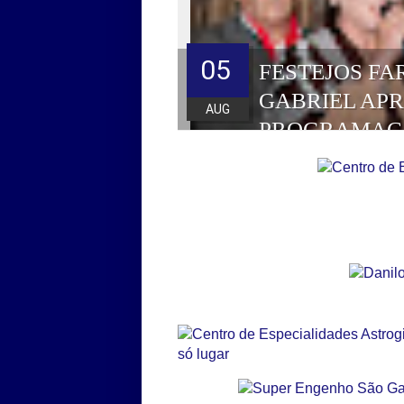
05
FESTEJOS FA
GABRIEL AP
AUG
PROGRAMAÇ
HOMENAGEAD
DE 2026