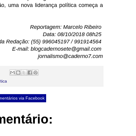
ão, uma nova liderança política começa a
Reportagem: Marcelo Ribeiro
Data: 08/10/2018 08h25
da Redação: (55) 996045197 / 991914564
E-mail: blogcadernosete@gmail.com
jornalismo@caderno7.com
tica
entários via Facebook
entário: