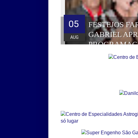
05
FESTEJOS FA
GABRIEL AP
AUG
PROGRAMAÇ
HOMENAGEAD
DE 2026