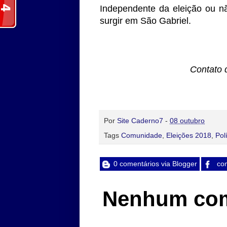
Independente da eleição ou n
surgir em São Gabriel.
Contato 
Por
Site Caderno7
-
08 outubro
Tags
Comunidade
,
Eleições 2018
,
Polí
0 comentários via Blogger
com
Nenhum com