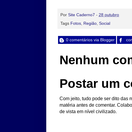
Por
Site Caderno7
-
28 outubro
Tags
Fotos
,
Região
,
Social
0 comentários via Blogger
com
Nenhum com
Postar um c
Com jeito, tudo pode ser dito das m
matéria antes de comentar. Colabo
de vista em nível civilizado.