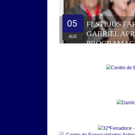
05
FESTEJOS FA
GABRIEL AP
AUG
PROGRAMAÇ
HOMENAGEAD
DE 2026