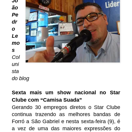
Jo
ão
Pe
dr
o
Le
mo
s
Col
uni
sta
do blog
Sexta mais um show nacional no Star
Clube com “Camisa Suada”
Gerando 30 empregos diretos o Star Clube
continua trazendo as melhores bandas de
Forró a São Gabriel e nesta sexta-feira (9), é
a vez de uma das maiores expressões do