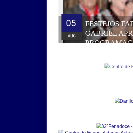
05
FESTEJOS FA
GABRIEL AP
AUG
PROGRAMAÇ
HOMENAGEAD
DE 2026