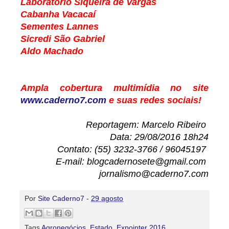
Laboratório Siqueira de Vargas
Cabanha Vacacaí
Sementes Lannes
Sicredi São Gabriel
Aldo Machado
Ampla cobertura multimídia no site
www.caderno7.com
e suas redes sociais!
Reportagem: Marcelo Ribeiro
Data: 29/08/2016 18h24
Contato: (55) 3232-3766 / 96045197
E-mail: blogcadernosete@gmail.com
jornalismo@caderno7.com
Por
Site Caderno7
-
29 agosto
Tags
Agronegócios
,
Estado
,
Expointer 2016