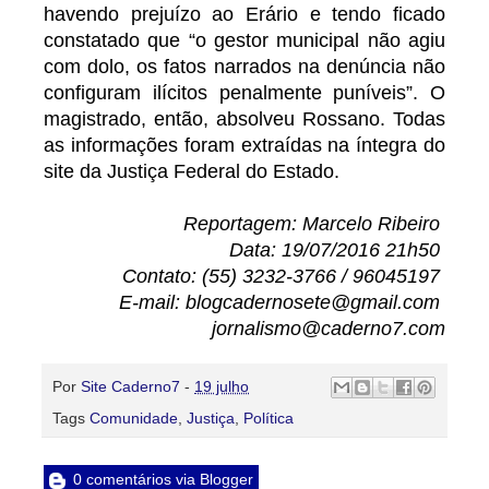
havendo prejuízo ao Erário e tendo ficado
constatado que “o gestor municipal não agiu
com dolo, os fatos narrados na denúncia não
configuram ilícitos penalmente puníveis”. O
magistrado, então, absolveu Rossano. Todas
as informações foram extraídas na íntegra do
site da Justiça Federal do Estado.
Reportagem: Marcelo Ribeiro
Data: 19/07/2016 21h50
Contato: (55) 3232-3766 / 96045197
E-mail: blogcadernosete@gmail.com
jornalismo@caderno7.com
Por
Site Caderno7
-
19 julho
Tags
Comunidade
,
Justiça
,
Política
0 comentários via Blogger