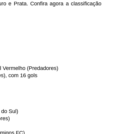
o e Prata. Confira agora a classificação
l Vermelho (Predadores)
s), com 16 gols
 do Sul)
res)
migos FC)