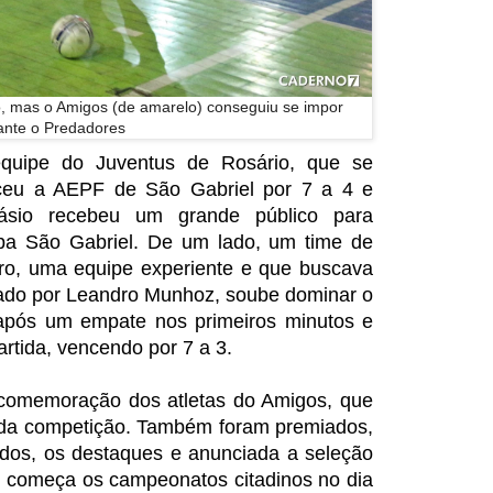
, mas o Amigos (de amarelo) conseguiu se impor
ante o Predadores
equipe do Juventus de Rosário, que se
ceu a AEPF de São Gabriel por 7 a 4 e
násio recebeu um grande público para
a São Gabriel. De um lado, um time de
utro, uma equipe experiente e que buscava
inado por Leandro Munhoz, soube dominar o
 após um empate nos primeiros minutos e
rtida, vencendo por 7 a 3.
a comemoração dos atletas do Amigos, que
da competição. Também foram premiados,
ados, os destaques e anunciada a seleção
l começa os campeonatos citadinos no dia