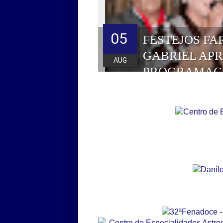
05
FESTEJOS FA
GABRIEL AP
AUG
PROGRAMAÇ
HOMENAGEAD
DE 2026