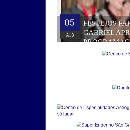
05
FESTEJOS FA
GABRIEL AP
AUG
PROGRAMAÇ
HOMENAGEAD
DE 2026