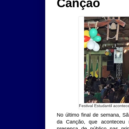
Canção
Festival Estudantil acont
No último final de semana, São
da Canção, que aconteceu 
presença de público nas prim