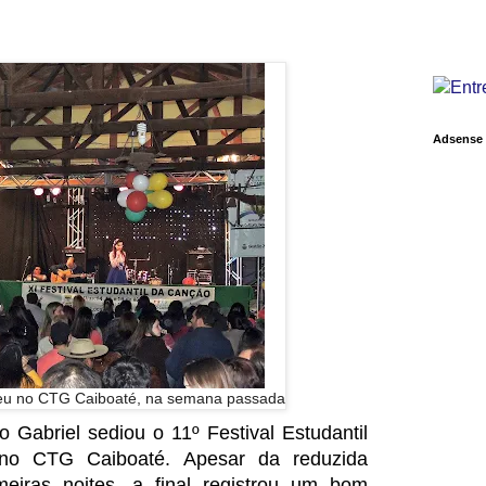
Adsense
eceu no CTG Caiboaté, na semana passada
 Gabriel sediou o 11º Festival Estudantil
no CTG Caiboaté. Apesar da reduzida
eiras noites, a final registrou um bom