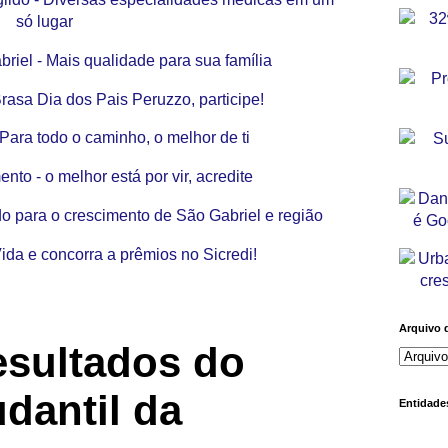
Arquivo 
esultados do
udantil da
Entidades