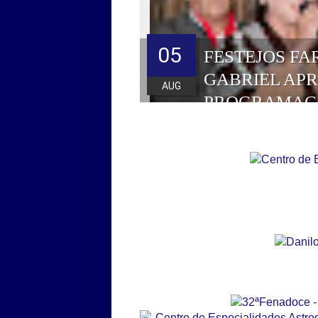
05
FESTEJOS FA
GABRIEL AP
AUG
PROGRAMAÇ
HOMENAGEAD
DE 2026